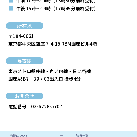
■
午前 10時～14時
（13時30分最終受付）
■
午後 15時～19時
（17時45分最終受付）
所在地
〒104-0061
東京都中央区銀座 7-4-15 RBM銀座ビル4階
最寄駅
東京メトロ銀座線・丸ノ内線・日比谷線
銀座駅 B7・B9・C3出入口 徒歩4分
お問合せ
電話番号
03-6228-5707
当院について
診療一覧