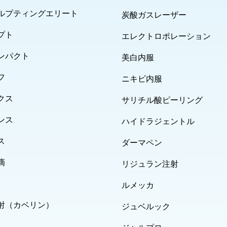
ルプティングエリート
炭酸ガスレーザー
プト
エレクトロポレーション
ンパクト
美白内服
フ
ニキビ内服
クス
サリチル酸ピーリング
ンス
ハイドラジェントル
ス
ダーマペン
滴
リジュラン注射
ルメッカ
射（カベリン）
ジュベルック