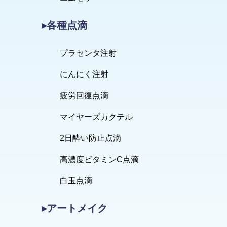
▸各種点滴
プラセンタ注射
にんにく注射
疲労回復点滴
マイヤーズカクテル
2日酔い防止点滴
高濃度ビタミンC点滴
白玉点滴
▸アートメイク