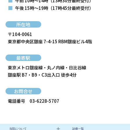
■
午前 10時～14時
（13時30分最終受付）
■
午後 15時～19時
（17時45分最終受付）
所在地
〒104-0061
東京都中央区銀座 7-4-15 RBM銀座ビル4階
最寄駅
東京メトロ銀座線・丸ノ内線・日比谷線
銀座駅 B7・B9・C3出入口 徒歩4分
お問合せ
電話番号
03-6228-5707
当院について
診療一覧