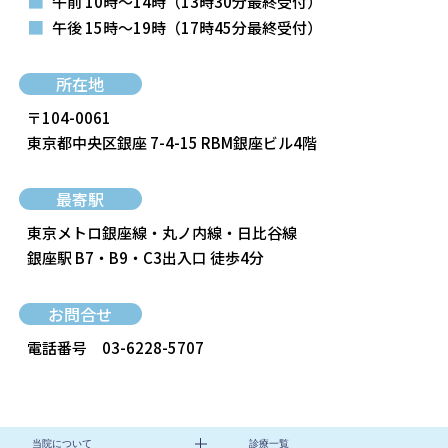
■
午前 10時～14時
（13時30分最終受付）
■
午後 15時～19時
（17時45分最終受付）
所在地
〒104-0061
東京都中央区銀座 7-4-15 RBM銀座ビル4階
最寄駅
東京メトロ銀座線・丸ノ内線・日比谷線
銀座駅 B7・B9・C3出入口 徒歩4分
お問合せ
電話番号
03-6228-5707
当院について
診療一覧