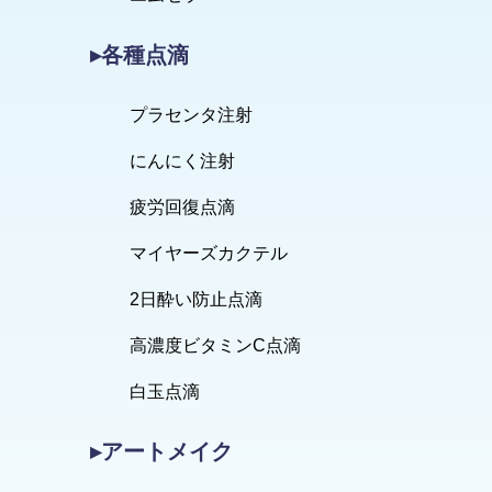
▸各種点滴
プラセンタ注射
にんにく注射
疲労回復点滴
マイヤーズカクテル
2日酔い防止点滴
高濃度ビタミンC点滴
白玉点滴
▸アートメイク