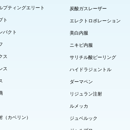
ルプティングエリート
炭酸ガスレーザー
プト
エレクトロポレーション
ンパクト
美白内服
フ
ニキビ内服
クス
サリチル酸ピーリング
ンス
ハイドラジェントル
ス
ダーマペン
滴
リジュラン注射
ルメッカ
射（カベリン）
ジュベルック