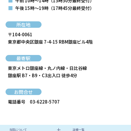
■
午前 10時～14時
（13時30分最終受付）
■
午後 15時～19時
（17時45分最終受付）
所在地
〒104-0061
東京都中央区銀座 7-4-15 RBM銀座ビル4階
最寄駅
東京メトロ銀座線・丸ノ内線・日比谷線
銀座駅 B7・B9・C3出入口 徒歩4分
お問合せ
電話番号
03-6228-5707
当院について
診療一覧