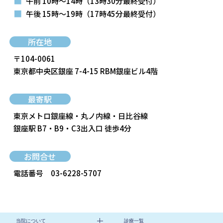
■
午前 10時～14時
（13時30分最終受付）
■
午後 15時～19時
（17時45分最終受付）
所在地
〒104-0061
東京都中央区銀座 7-4-15 RBM銀座ビル4階
最寄駅
東京メトロ銀座線・丸ノ内線・日比谷線
銀座駅 B7・B9・C3出入口 徒歩4分
お問合せ
電話番号
03-6228-5707
当院について
診療一覧