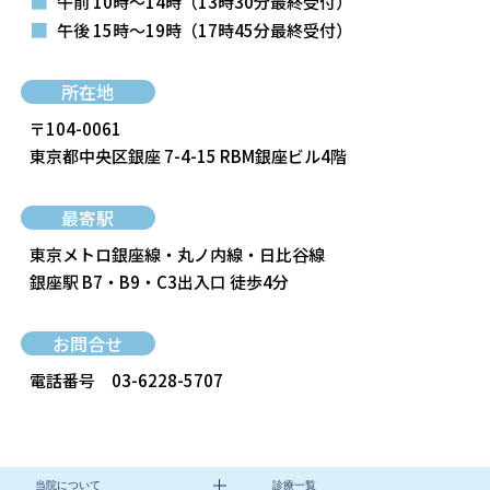
■
午前 10時～14時
（13時30分最終受付）
■
午後 15時～19時
（17時45分最終受付）
所在地
〒104-0061
東京都中央区銀座 7-4-15 RBM銀座ビル4階
最寄駅
東京メトロ銀座線・丸ノ内線・日比谷線
銀座駅 B7・B9・C3出入口 徒歩4分
お問合せ
電話番号
03-6228-5707
当院について
診療一覧