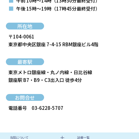
■
午前 10時～14時
（13時30分最終受付）
■
午後 15時～19時
（17時45分最終受付）
所在地
〒104-0061
東京都中央区銀座 7-4-15 RBM銀座ビル4階
最寄駅
東京メトロ銀座線・丸ノ内線・日比谷線
銀座駅 B7・B9・C3出入口 徒歩4分
お問合せ
電話番号
03-6228-5707
当院について
診療一覧