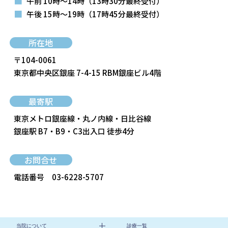
■
午前 10時～14時
（13時30分最終受付）
■
午後 15時～19時
（17時45分最終受付）
所在地
〒104-0061
東京都中央区銀座 7-4-15 RBM銀座ビル4階
最寄駅
東京メトロ銀座線・丸ノ内線・日比谷線
銀座駅 B7・B9・C3出入口 徒歩4分
お問合せ
電話番号
03-6228-5707
当院について
診療一覧