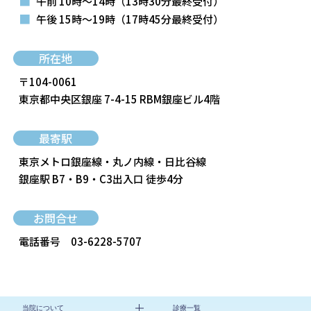
■
午前 10時～14時
（13時30分最終受付）
■
午後 15時～19時
（17時45分最終受付）
所在地
〒104-0061
東京都中央区銀座 7-4-15 RBM銀座ビル4階
最寄駅
東京メトロ銀座線・丸ノ内線・日比谷線
銀座駅 B7・B9・C3出入口 徒歩4分
お問合せ
電話番号
03-6228-5707
当院について
診療一覧