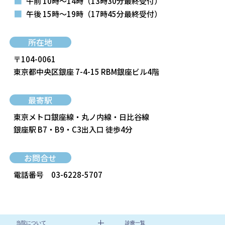
■
午前 10時～14時
（13時30分最終受付）
■
午後 15時～19時
（17時45分最終受付）
所在地
〒104-0061
東京都中央区銀座 7-4-15 RBM銀座ビル4階
最寄駅
東京メトロ銀座線・丸ノ内線・日比谷線
銀座駅 B7・B9・C3出入口 徒歩4分
お問合せ
電話番号
03-6228-5707
当院について
診療一覧