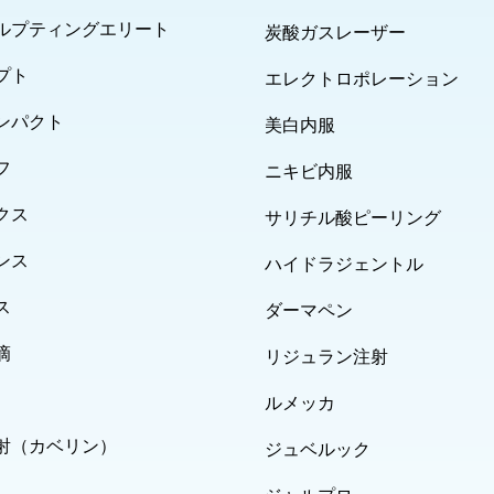
ルプティングエリート
炭酸ガスレーザー
プト
エレクトロポレーション
ンパクト
美白内服
フ
ニキビ内服
クス
サリチル酸ピーリング
ンス
ハイドラジェントル
ス
ダーマペン
滴
リジュラン注射
ルメッカ
射（カベリン）
ジュベルック