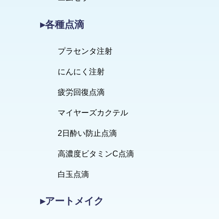
▸各種点滴
プラセンタ注射
にんにく注射
疲労回復点滴
マイヤーズカクテル
2日酔い防止点滴
高濃度ビタミンC点滴
白玉点滴
▸アートメイク