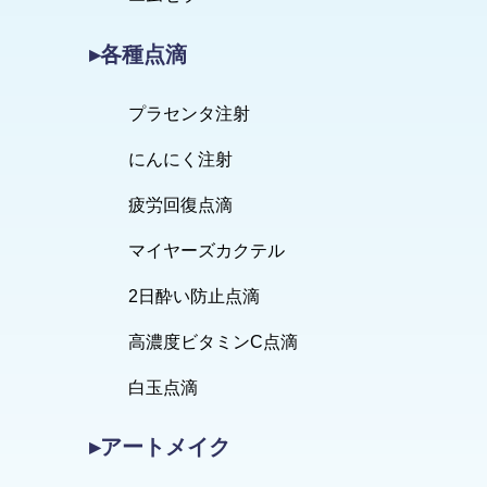
▸各種点滴
プラセンタ注射
にんにく注射
疲労回復点滴
マイヤーズカクテル
2日酔い防止点滴
高濃度ビタミンC点滴
白玉点滴
▸アートメイク