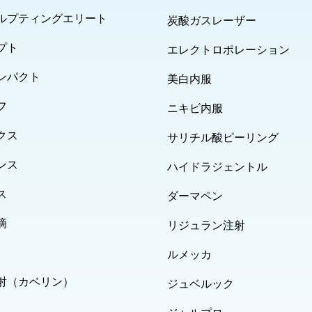
ルプティングエリート
炭酸ガスレーザー
プト
エレクトロポレーション
ンパクト
美白内服
フ
ニキビ内服
クス
サリチル酸ピーリング
ンス
ハイドラジェントル
ス
ダーマペン
滴
リジュラン注射
ルメッカ
射（カベリン）
ジュベルック