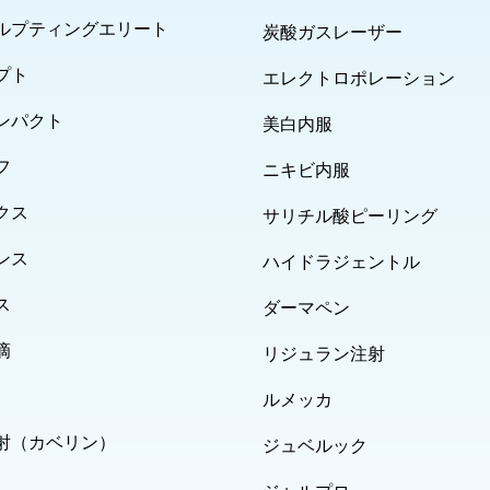
ルプティングエリート
炭酸ガスレーザー
プト
エレクトロポレーション
ンパクト
美白内服
フ
ニキビ内服
クス
サリチル酸ピーリング
ンス
ハイドラジェントル
ス
ダーマペン
滴
リジュラン注射
ルメッカ
射（カベリン）
ジュベルック