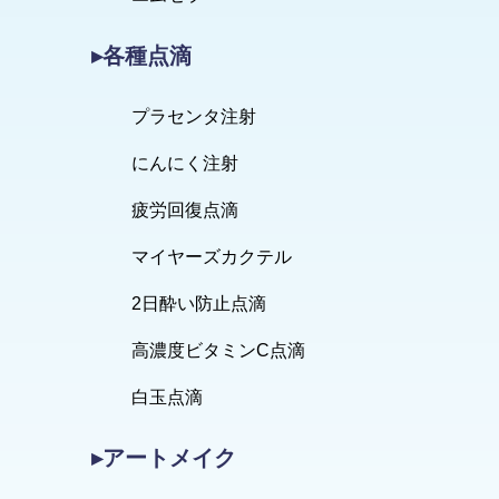
▸各種点滴
プラセンタ注射
にんにく注射
疲労回復点滴
マイヤーズカクテル
2日酔い防止点滴
高濃度ビタミンC点滴
白玉点滴
▸アートメイク