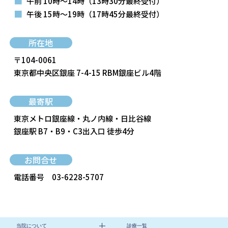
■
午前 10時～14時
（13時30分最終受付）
■
午後 15時～19時
（17時45分最終受付）
所在地
〒104-0061
東京都中央区銀座 7-4-15 RBM銀座ビル4階
最寄駅
東京メトロ銀座線・丸ノ内線・日比谷線
銀座駅 B7・B9・C3出入口 徒歩4分
お問合せ
電話番号
03-6228-5707
当院について
診療一覧