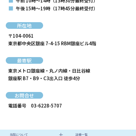
■
午前 10時～14時
（13時30分最終受付）
■
午後 15時～19時
（17時45分最終受付）
所在地
〒104-0061
東京都中央区銀座 7-4-15 RBM銀座ビル4階
最寄駅
東京メトロ銀座線・丸ノ内線・日比谷線
銀座駅 B7・B9・C3出入口 徒歩4分
お問合せ
電話番号
03-6228-5707
当院について
診療一覧