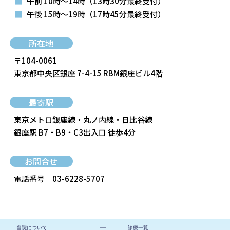
■
午前 10時～14時
（13時30分最終受付）
■
午後 15時～19時
（17時45分最終受付）
所在地
〒104-0061
東京都中央区銀座 7-4-15 RBM銀座ビル4階
最寄駅
東京メトロ銀座線・丸ノ内線・日比谷線
銀座駅 B7・B9・C3出入口 徒歩4分
お問合せ
電話番号
03-6228-5707
当院について
診療一覧