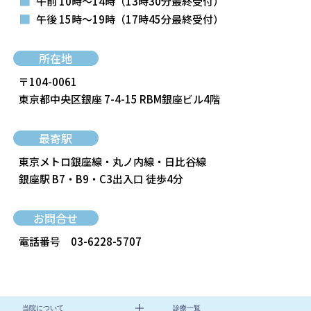
■
午前 10時～14時
（13時30分最終受付）
■
午後 15時～19時
（17時45分最終受付）
所在地
〒104-0061
東京都中央区銀座 7-4-15 RBM銀座ビル4階
最寄駅
東京メトロ銀座線・丸ノ内線・日比谷線
銀座駅 B7・B9・C3出入口 徒歩4分
お問合せ
電話番号
03-6228-5707
当院について
診療一覧