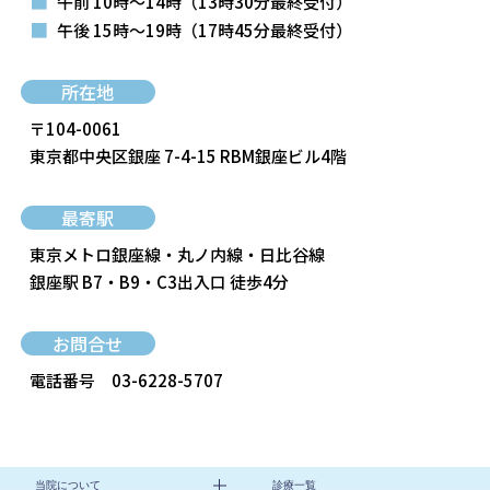
■
午前 10時～14時
（13時30分最終受付）
■
午後 15時～19時
（17時45分最終受付）
所在地
〒104-0061
東京都中央区銀座 7-4-15 RBM銀座ビル4階
最寄駅
東京メトロ銀座線・丸ノ内線・日比谷線
銀座駅 B7・B9・C3出入口 徒歩4分
お問合せ
電話番号
03-6228-5707
当院について
診療一覧