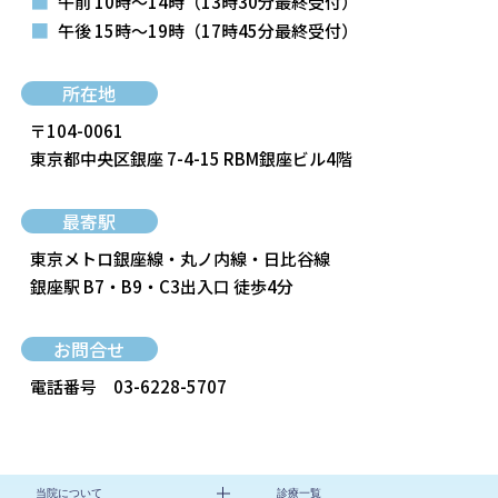
■
午前 10時～14時
（13時30分最終受付）
■
午後 15時～19時
（17時45分最終受付）
所在地
〒104-0061
東京都中央区銀座 7-4-15 RBM銀座ビル4階
最寄駅
東京メトロ銀座線・丸ノ内線・日比谷線
銀座駅 B7・B9・C3出入口 徒歩4分
お問合せ
電話番号
03-6228-5707
当院について
診療一覧