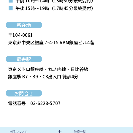
■
午前 10時～14時
（13時30分最終受付）
■
午後 15時～19時
（17時45分最終受付）
所在地
〒104-0061
東京都中央区銀座 7-4-15 RBM銀座ビル4階
最寄駅
東京メトロ銀座線・丸ノ内線・日比谷線
銀座駅 B7・B9・C3出入口 徒歩4分
お問合せ
電話番号
03-6228-5707
当院について
診療一覧