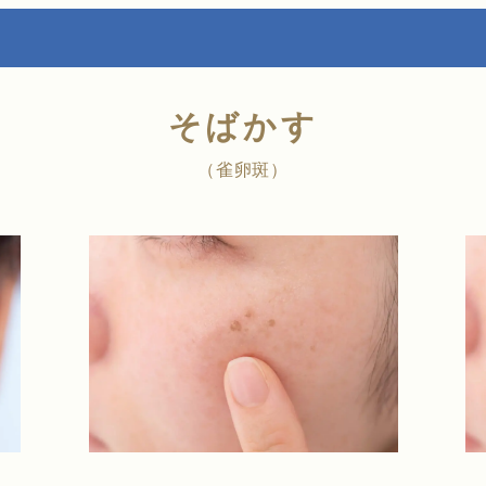
そばかす
（雀卵斑）