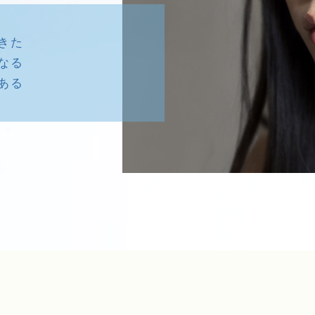
きた
なる
ある