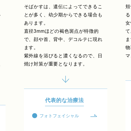
そばかすは、遺伝によってできるこ
頬
い
とが多く、幼少期からできる場合も
る
あります。
女
る
直径3mmほどの褐色斑点が特徴的
て
で、顔や首、背中、デコルテに現れ
ま
。
ます。
物
ま
紫外線を浴びると濃くなるので、日
マ
た
焼け対策が重要となります。
し
代表的な治療法
フォトフェイシャル