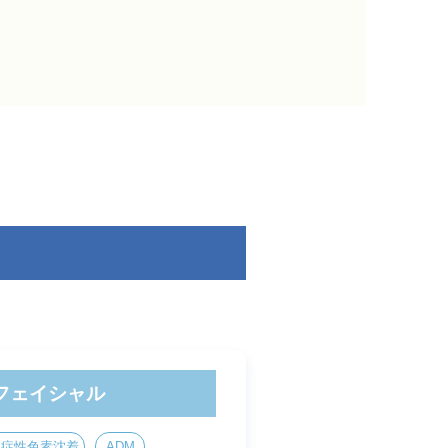
フェイシャル
炎症性色素沈着
ADM