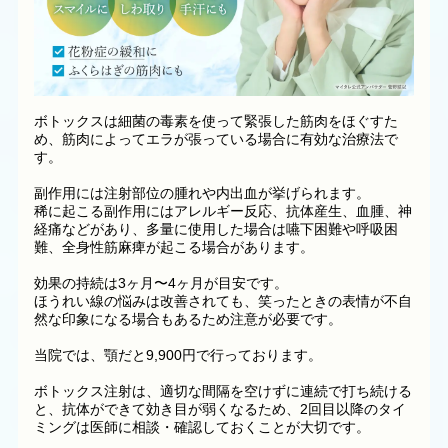
ボトックスは細菌の毒素を使って緊張した筋肉をほぐすた
め、筋肉によってエラが張っている場合に有効な治療法で
す。
副作用には注射部位の腫れや内出血が挙げられます。
稀に起こる副作用にはアレルギー反応、抗体産生、血腫、神
経痛などがあり、多量に使用した場合は嚥下困難や呼吸困
難、全身性筋麻痺が起こる場合があります。
効果の持続は3ヶ月〜4ヶ月が目安です。
ほうれい線の悩みは改善されても、笑ったときの表情が不自
然な印象になる場合もあるため注意が必要です。
当院では、顎だと9,900円で行っております。
ボトックス注射は、適切な間隔を空けずに連続で打ち続ける
と、抗体ができて効き目が弱くなるため、2回目以降のタイ
ミングは医師に相談・確認しておくことが大切です。