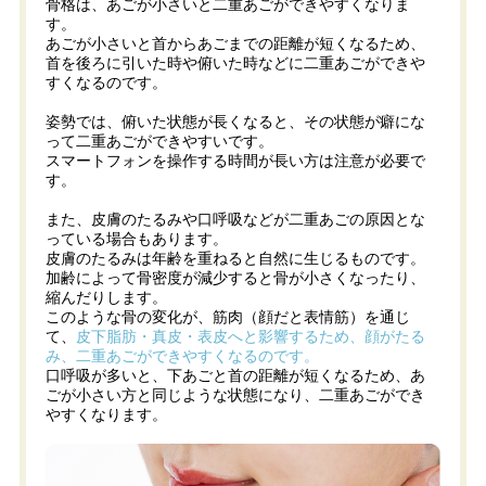
骨格は、あごが小さいと二重あごができやすくなりま
す。
あごが小さいと首からあごまでの距離が短くなるため、
首を後ろに引いた時や俯いた時などに二重あごができや
すくなるのです。
姿勢では、俯いた状態が長くなると、その状態が癖にな
って二重あごができやすいです。
スマートフォンを操作する時間が長い方は注意が必要で
す。
また、皮膚のたるみや口呼吸などが二重あごの原因とな
っている場合もあります。
皮膚のたるみは年齢を重ねると自然に生じるものです。
加齢によって骨密度が減少すると骨が小さくなったり、
縮んだりします。
このような骨の変化が、筋肉（顔だと表情筋）を通じ
て、
皮下脂肪・真皮・表皮へと影響するため、顔がたる
み、二重あごができやすくなるのです。
口呼吸が多いと、下あごと首の距離が短くなるため、あ
ごが小さい方と同じような状態になり、二重あごができ
やすくなります。