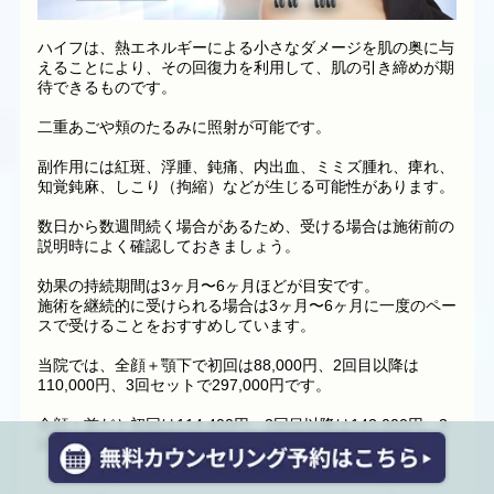
ハイフは、熱エネルギーによる小さなダメージを肌の奥に与
えることにより、その回復力を利用して、肌の引き締めが期
待できるものです。
二重あごや頬のたるみに照射が可能です。
副作用には紅斑、浮腫、鈍痛、内出血、ミミズ腫れ、痺れ、
知覚鈍麻、しこり（拘縮）などが生じる可能性があります。
数日から数週間続く場合があるため、受ける場合は施術前の
説明時によく確認しておきましょう。
効果の持続期間は3ヶ月〜6ヶ月ほどが目安です。
施術を継続的に受けられる場合は3ヶ月〜6ヶ月に一度のペー
スで受けることをおすすめしています。
当院では、全顔＋顎下で初回は88,000円、2回目以降は
110,000円、3回セットで297,000円です。
全顔＋首だと初回は114,400円、2回目以降は143,000円、3
回セットで386,100円です。