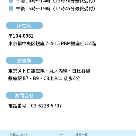
■
午前 10時～14時
（13時30分最終受付）
■
午後 15時～19時
（17時45分最終受付）
所在地
〒104-0061
東京都中央区銀座 7-4-15 RBM銀座ビル4階
最寄駅
東京メトロ銀座線・丸ノ内線・日比谷線
銀座駅 B7・B9・C3出入口 徒歩4分
お問合せ
電話番号
03-6228-5707
当院について
診療一覧