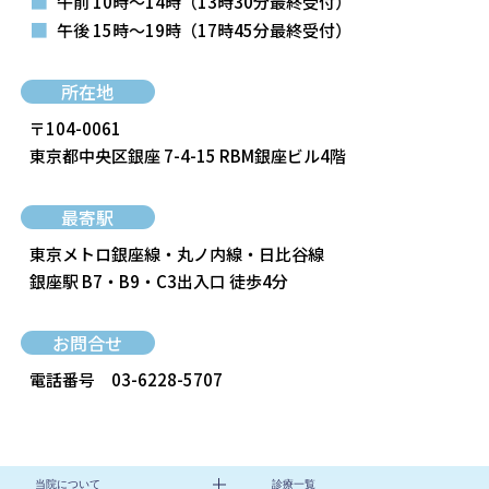
■
午前 10時～14時
（13時30分最終受付）
■
午後 15時～19時
（17時45分最終受付）
所在地
〒104-0061
東京都中央区銀座 7-4-15 RBM銀座ビル4階
最寄駅
東京メトロ銀座線・丸ノ内線・日比谷線
銀座駅 B7・B9・C3出入口 徒歩4分
お問合せ
電話番号
03-6228-5707
当院について
診療一覧