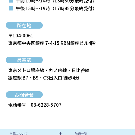
■
午前 10時～14時
（13時30分最終受付）
■
午後 15時～19時
（17時45分最終受付）
所在地
〒104-0061
東京都中央区銀座 7-4-15 RBM銀座ビル4階
最寄駅
東京メトロ銀座線・丸ノ内線・日比谷線
銀座駅 B7・B9・C3出入口 徒歩4分
お問合せ
電話番号
03-6228-5707
当院について
診療一覧