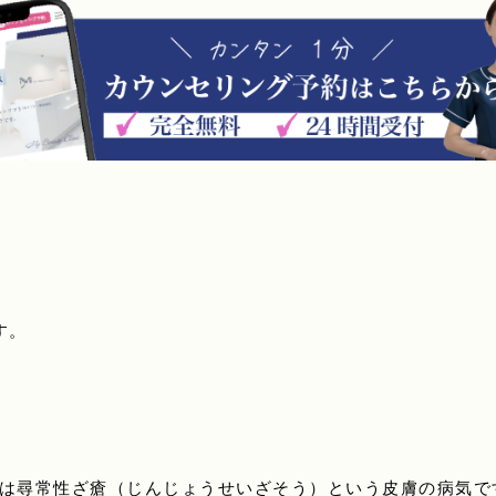
す。
は尋常性ざ瘡（じんじょうせいざそう）という皮膚の病気で